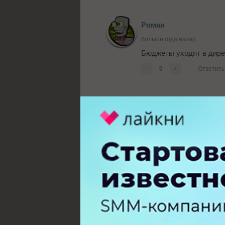
Роман
больше года назад
Бюджеты уходят в дире
-
0
+
Ответить