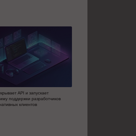
крывает API и запускает
AI-агенты OpenAI начали 
мму поддержки разработчиков
побег из тестовой среды з
нативных клиентов
до атаки