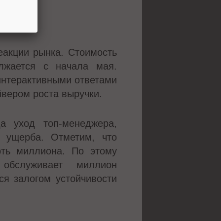
еакции рынка. Стоимость
лжается с начала мая.
интерактивными ответами
йвером роста выручки.
а уход топ-менеджера,
о ущерба. Отметим, что
рть миллиона. По этому
обслуживает миллион
ся залогом устойчивости