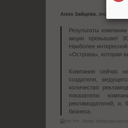
Анна Зайцева
, аналитик И
Результаты компании
акции превышает 3
Наиболее интересной
«Острова», которая в
Компания сейчас на
создателя, ведущег
количество рекламо
показателю компа
рекламодателей, и, 
бизнеса.
Теги:
Яндекс
Финансовые резул