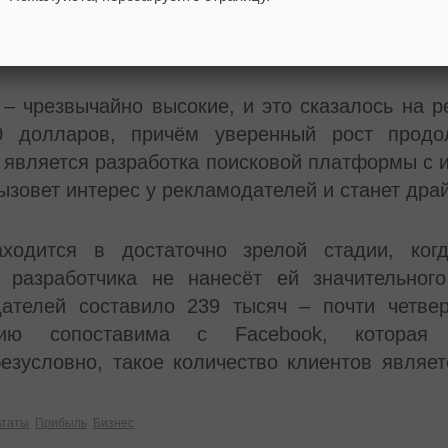
Х «Финам»:
 – чрезвычайно высокие, и это сказалось на р
0 долларов, причём уверенный рост продо
 является разработка поисковой платформы с 
ызовет интерес у рекламодателей и станет дра
ходится в достаточно зрелой стадии, когд
о разработчика не нанесёт ей значительног
дателей составило 239 тысяч – почти четве
нию сопоставима с Facebook, которая 
безусловно, такое количество клиентов являет
ьтаты
Прибыль
Бизнес