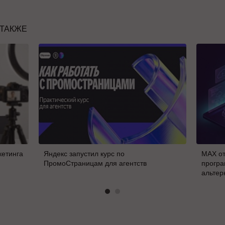
 ТАКЖЕ
кетинга
Яндекс запустил курс по
MAX от
ПромоСтраницам для агентств
програ
альтер