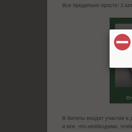
Все предельно просто: 2 ка
В билеты входит участие в 
и все, что необходимо, что