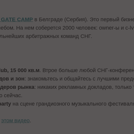
 GATE CAMP
в Белграде (Сербия). Это первый бизнес
бом. На нем соберется 2000 человек: owner-ы и c-lv
ильнейших арбитражных команд СНГ.
ub, 15 000 кв.м
. Втрое больше любой СНГ-конферен
дов и зон
: знакомьтесь и общайтесь с лучшими пре
идеров рынка
: никаких рекламных докладов, только
о сейчас.
party
на сцене грандиозного музыкального фестивал
в
этом видео
.