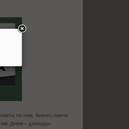
спекты по ним, бизнес-ланчи
том. Днем – доклады,