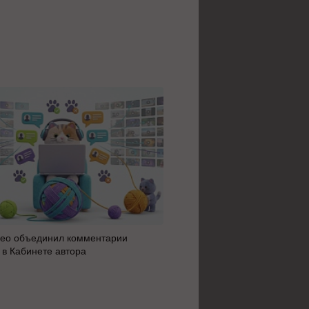
ео объединил комментарии
Яндекс 360 усилил блок AI 
 в Кабинете автора
автоматизацию: июльское 
сервисов