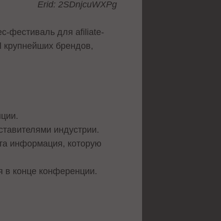
Erid: 2SDnjcuWXPg
-фестиваль для afiliate-
l крупнейших брендов,
ции.
дставителями индустрии.
 та информация, которую
я в конце конференции.