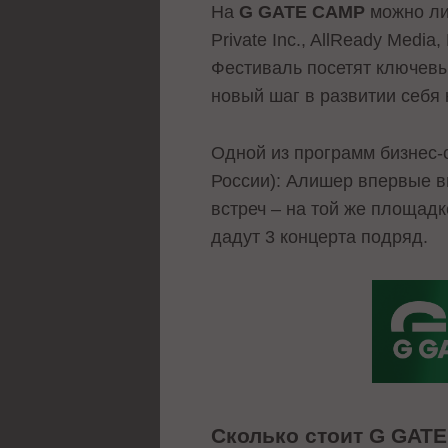
На
G GATE CAMP
можно лич
Private Inc., AllReady Media
Фестиваль посетят ключевы
новый шаг в развитии себя к
Одной из программ бизнес
России): Алишер впервые в
встреч – на той же площадк
дадут 3 концерта подряд.
Сколько стоит G GATE