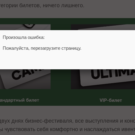
тегории билетов, ничего лишнего.
Произошла ошибка:
Пожалуйста, перезагрузите страницу.
двух днях бизнес-фестиваля, все выступления и кон
бы чувствовать себя комфортно и наслаждаться ивен