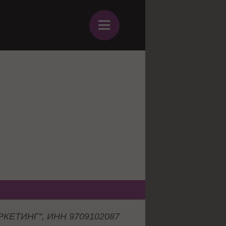
≡
КЕТИНГ", ИНН 9709102087