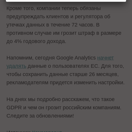
Кроме того, компании теперь обязаны
предупреждать клиентов и регулятора об
утечках данных в течение 72 часов. В
противном случае им грозит штраф в размере
до 4% годового дохода.
Напомним, сегодня Google Analytics
начнет
удалять
данные о пользователях ЕС. Для того,
чтобы сохранить данные старше 26 месяцев,
рекламодателям придется изменить настройки.
На днях мы подробно расскажем, что такое
GDPR и чем он грозит российским компаниям.
Следите за обновлениями!