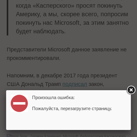
когда «Касперского» просят покинуть
Америку, а мы, скорее всего, попросим
покинуть нас Microsoft, за этим занятно
будет наблюдать.
Представители Microsoft данное заявление не
прокомментировали.
Напомним, в декабре 2017 года президент
США Дональд Трамп
подписал
закон,
запрещающий использование продукции
Произошла ошибка:
«Лаборатории Касперского» госорганами
Пожалуйста, перезагрузите страницу.
страны.
Источник:
РБК
Теги:
Герман Клименко
Microsoft
Лаборатория Касперского