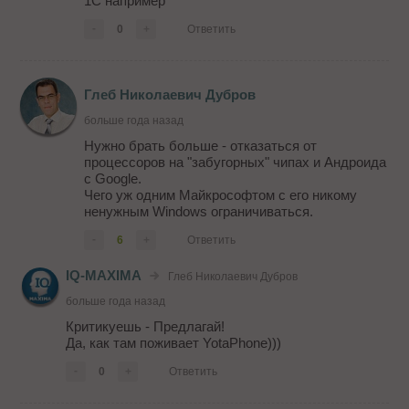
1С например
-
0
+
Ответить
Глеб Николаевич Дубров
больше года назад
Нужно брать больше - отказаться от
процессоров на "забугорных" чипах и Андроида
с Google.
Чего уж одним Майкрософтом с его никому
ненужным Windows ограничиваться.
-
6
+
Ответить
IQ-MAXIMA
Глеб Николаевич Дубров
больше года назад
Критикуешь - Предлагай!
Да, как там поживает YotaPhone)))
-
0
+
Ответить