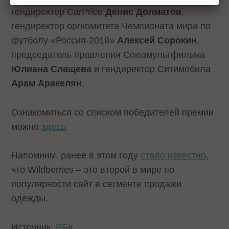
гендиректор CarPrice
Денис Долматов
,
гендиректор оргкомитета Чемпионата мира по
футболу «Россия-2018»
Алексей Сорокин
,
председатель правления Союзмультфильма
Юлиана Слащева
и гендиректор Ситимобила
Арам Аракелян
.
Ознакомиться со списком победителей премии
можно
здесь
.
Напомним, ранее в этом году
стало известно
,
что Wildberries – это второй в мире по
популярности сайт в сегменте продажи
одежды.
Источник:
РБК