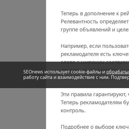
Теперь в дополнение к ре
Релевантность определяет
группе объявлений и целе
Например, если пользоват
рекламодателя есть ключе
слово с широким соответст
фразовым соответствием, п
SEOnews использует cookie-файлы и
обрабаты
работу сайта и взаимодействие с ним. Подтвер
рейтинг, чем у фразы с ш
Эти правила гарантируют, 
Теперь рекламодателям бу
контроль.
Подробнее о выборе ключ