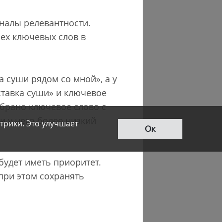
гналы релевантности.
сех ключевых слов в
 суши рядом со мной», а у
ставка суши» и ключевое
ыбрано ключевое слово с
и у него более низкий
трики. Это улучшает
Ок
будет иметь приоритет.
при этом сохранять