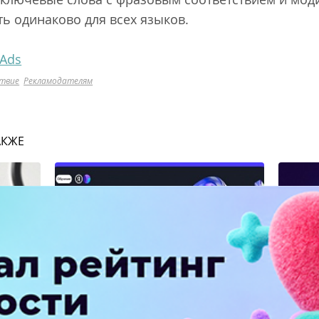
ть одинаково для всех языков.
 Ads
ствие
Рекламодателям
АКЖЕ
Яндекс запустил курс по
MAX от