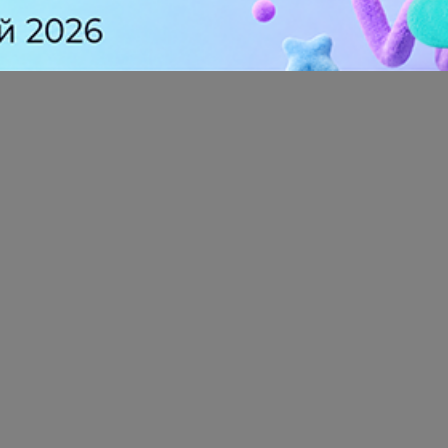
ации
ПромоСтраницам для агентств
прогр
альте