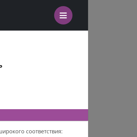
≡
ь
широкого соответствия: