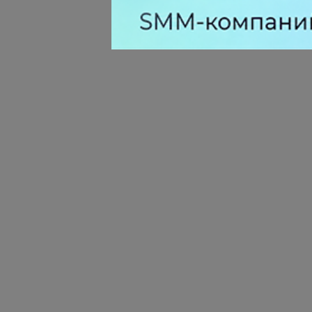
маркетинга вошел в фазу стагн
после нескольких лет роста
0 КОММЕНТАРИЕВ