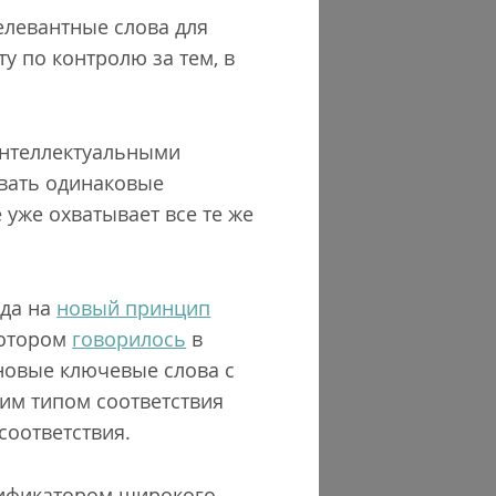
елевантные слова для
у по контролю за тем, в
интеллектуальными
овать одинаковые
 уже охватывает все те же
ода на
новый принцип
котором
говорилось
в
 новые ключевые слова с
им типом соответствия
соответствия.
дификатором широкого