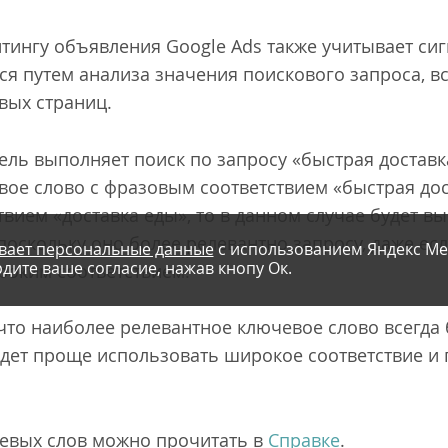
йтингу объявления Google Ads также учитывает си
ся путем анализа значения поискового запроса, в
вых страниц.
ель выполняет поиск по запросу «быстрая доставка
вое слово с фразовым соответствием «быстрая до
вием «доставка еды», то в данном случае будет в
оскольку оно более релевантно запросу, даже есл
вает персональные данные
с использованием Яндекс Ме
дите ваше согласие, нажав кнопу Ок.
ироким соответствием.
что наиболее релевантное ключевое слово всегда 
дет проще использовать широкое соответствие и 
евых слов можно прочитать в
Справке
.