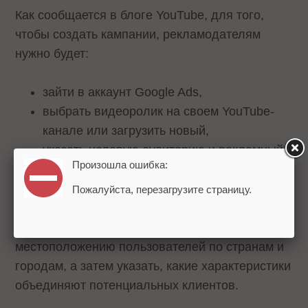
Как сообщается в блоге YouTube, для того,
чтобы создать кампании, рекламодателям
нужно будет:
зайти в аккаунт Google Ads,
выбрать видеоролик на своем YouTube-
канале или загрузить новый,
указать целевую аудиторию и рекламный
Произошла ошибка:
бюджет.
Пожалуйста, перезагрузите страницу.
Для настройки целевой аудитории
рекламодателю нужно установить таргетинг по
местоположению пользователей по странам и
городам, а затем указать, какие характеристики
объединяют потенциальных клиентов.