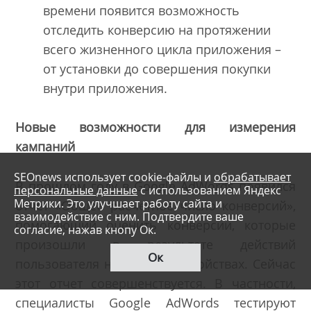
времени появится возможность
отследить конверсию на протяжении
всего жизненного цикла приложения –
от установки до совершения покупки
внутри приложения.
Новые возможности для измерения
кампаний
SEOnews использует cookie-файлы и
обрабатывает
В прошлом году в Google AdWords появился
персональные данные
с использованием Яндекс
Метрики. Это улучшает работу сайта и
отчет «Общее расчетное число конверсий»,
взаимодействие с ним. Подтвердите ваше
помогающий оценить конверсии, которые
согласие, нажав кнопу Ок.
произошли в результате действий
Ок
пользователя на разных устройствах. Сейчас
этот отчет совершенствуется. В частности,
специалисты Google AdWords тестируют