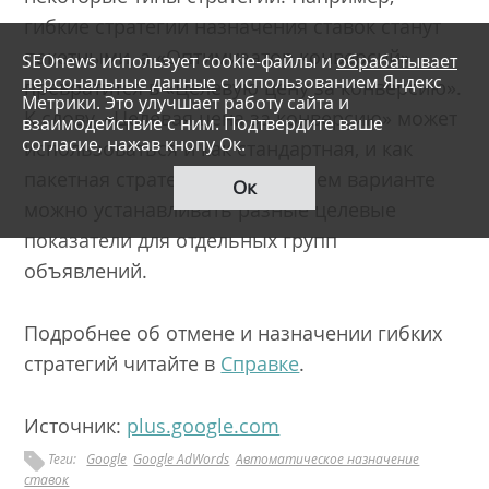
гибкие стратегии назначения ставок станут
пакетными, а «Оптимизатор конверсий»
SEOnews использует cookie-файлы и
обрабатывает
персональные данные
с использованием Яндекс
превратится в «Целевую цену за конверсию».
Метрики. Это улучшает работу сайта и
К слову, «Целевая цена за конверсию» может
взаимодействие с ним. Подтвердите ваше
согласие, нажав кнопу Ок.
использоваться и как стандартная, и как
пакетная стратегия. В последнем варианте
Ок
можно устанавливать разные целевые
показатели для отдельных групп
объявлений.
Подробнее об отмене и назначении гибких
стратегий читайте в
Справке
.
Источник:
plus.google.com
Теги:
Google
Google AdWords
Автоматическое назначение
ставок