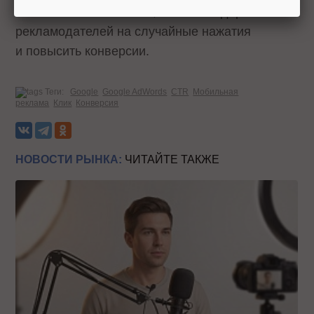
пользовательский опыт, снизить издержки
рекламодателей на случайные нажатия
и повысить конверсии.
Теги:
Google
Google AdWords
CTR
Мобильная
реклама
Клик
Конверсия
НОВОСТИ РЫНКА:
ЧИТАЙТЕ ТАКЖЕ