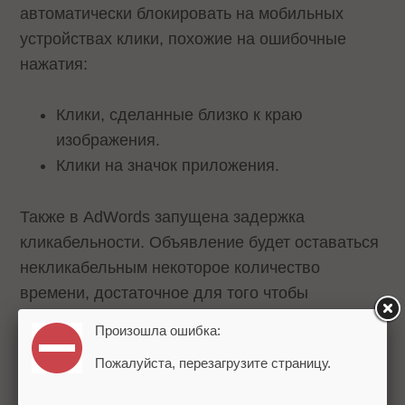
автоматически блокировать на мобильных
устройствах клики, похожие на ошибочные
нажатия:
Клики, сделанные близко к краю
изображения.
Клики на значок приложения.
Также в AdWords запущена задержка
кликабельности. Объявление будет оставаться
некликабельным некоторое количество
времени, достаточное для того чтобы
пользователь ознакомился с его содержанием
Произошла ошибка:
и принял решение, интересно оно ему или нет.
Пожалуйста, перезагрузите страницу.
Эти нововведения призваны улучшить