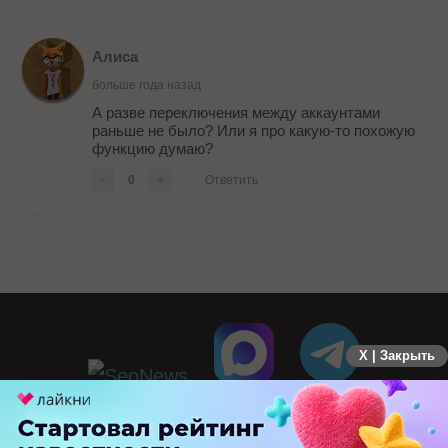
Алиса
больше года назад
А разве переключения между аккаунтами
раньше не было? Или я про какую-то похожую
функцию думаю?
-
0
+
Ответить
X | Закрыть
ПЕРЕЙТИ НА ПОЛНУЮ ВЕРСИЮ
© SEOnews.ru Все права защищены. 2026