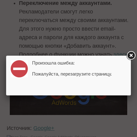
Переключение между аккаунтами.
Рекламодатели смогут легко
переключаться между своими аккаунтами.
Для этого нужно просто ввести email-
адреса и пароли для каждого аккаунта с
помощью кнопки «Добавить аккаунт».
Подробнее о функции можно узнать
здесь
.
Произошла ошибка:
Пожалуйста, перезагрузите страницу.
Источник:
Google+