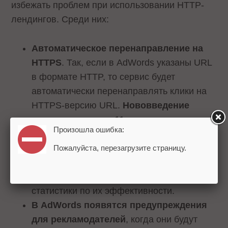
избежать проблем при использовании HTTP-
лендингов. Среди них:
Автоматическое перенаправление на
HTTPS
. Так, если в AdWords указаны URL
в формате HTTP, то сервис будет
автоматически перенаправлять клики на
HTTPS-версию URL.
Нововведение
вступает в силу с 11 июня
.
Произошла ошибка:
История версий объявления
. В этом
разделе рекламодатели смогут менять
Пожалуйста, перезагрузите страницу.
URL целевых страниц с HTTP на HTTPS.
При этом не будет производиться сброс
статистики по их эффективности.
В AdWords появятся предупреждения
для рекламодателей
, когда они будут