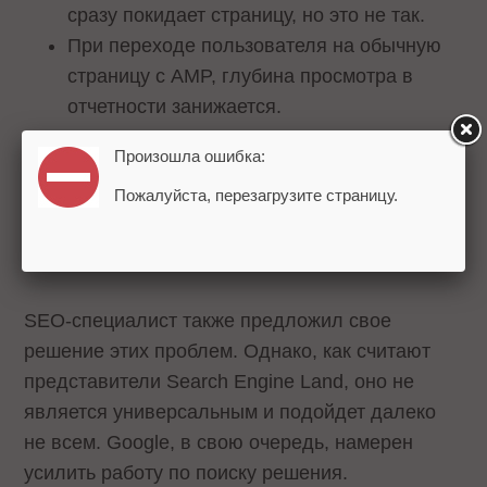
сразу покидает страницу, но это не так.
При переходе пользователя на обычную
страницу с AMP, глубина просмотра в
отчетности занижается.
Посетители, переходящие на AM-
Произошла ошибка:
страницы из результатов поиска, а затем
Пожалуйста, перезагрузите страницу.
переходящие на другую страницу,
учитываются как новые посетители из
реферального трафика, а не поискового.
SEO-специалист также предложил свое
решение этих проблем. Однако, как считают
представители Search Engine Land, оно не
является универсальным и подойдет далеко
не всем. Google, в свою очередь, намерен
усилить работу по поиску решения.