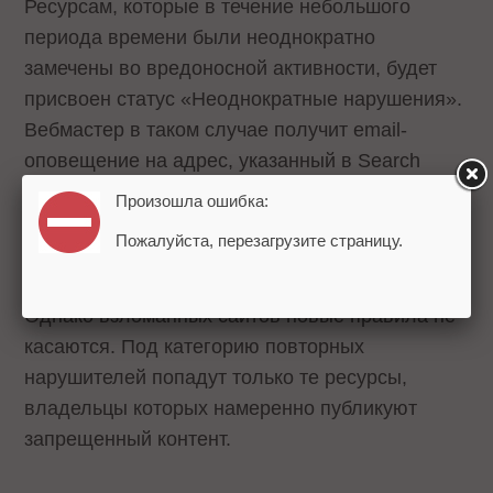
Ресурсам, которые в течение небольшого
периода времени были неоднократно
замечены во вредоносной активности, будет
присвоен статус «Неоднократные нарушения».
Вебмастер в таком случае получит email-
оповещение на адрес, указанный в Search
Console. Повторную проверку сайта можно
Произошла ошибка:
будет запросить только через 30 дней после
Пожалуйста, перезагрузите страницу.
присвоения статуса.
Однако взломанных сайтов новые правила не
касаются. Под категорию повторных
нарушителей попадут только те ресурсы,
владельцы которых намеренно публикуют
запрещенный контент.