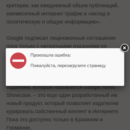
критерии, как ежедневный объем публикаций,
ежемесячный интернет-трафик и «вклад в
политическую и общую информацию».
Google подписал лицензионные соглашения
пока только с несколькими изданиями во
Франции, включая национальные ежедневные
Произошла ошибка:
газеты Le Monde и Le Figaro.
Пожалуйста, перезагрузите страницу.
Инструмент Google для оплаты новостным
изданиям, который называется Google News
Showcase, – это еще один разработанный им
новый продукт, который позволяет издателям
курировать собственный контент в Интернете.
Пока это доступно только в Бразилии и
Германии.