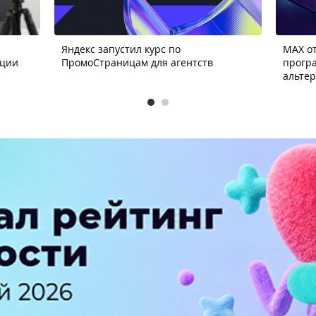
Яндекс запустил курс по
MAX от
ации
ПромоСтраницам для агентств
прогр
альте