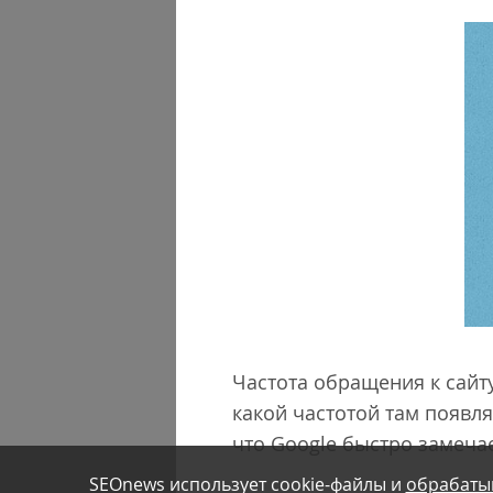
Частота обращения к сайту
какой частотой там появля
что Google быстро замечае
SEOnews использует cookie-файлы и
обрабаты