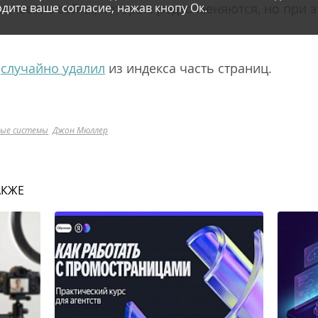
тические сайты, которые редко меняются, но при 
дите ваше согласие, нажав кнопу Ок.
e
случайно удалил
из индекса часть страниц.
вые системы
Джон Мюллер
АКЖЕ