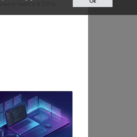
Ок
этом остаются в ТОПе