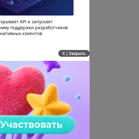
крывает API и запускает
AI-агенты OpenAI начали
амму поддержки разработчиков
побег из тестовой среды 
рнативных клиентов
до атаки
X | Закрыть