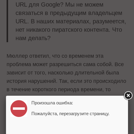
URL для Google? Мы не можем
связаться в предыдущим владельцем
URL. В наших материалах, разумеется,
нет никакого пиратского контента. Что
нам делать?
Мюллер ответил, что со временем эта
проблема может разрешиться сама собой. Все
зависит от того, насколько длительной была
история нарушений. Так, если это происходило
в течение короткого периода времени, то
проблема может исчезнуть сама по себе. Если
Произошла ошибка:
история публикации пиратского контента
Пожалуйста, перезагрузите страницу.
продлилась 10 и более лет, то здесь есть
причины для беспокойства.