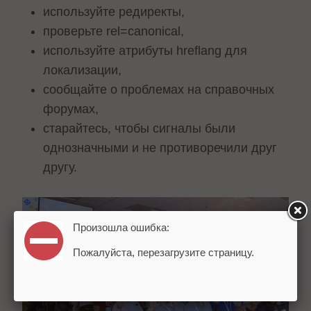
используйте редиректы,
проверьте rel=canonical,
используйте атрибуты hreflang для
локализации,
сообщайте о проблемах на справочных
форумах,
старайтесь, чтобы сигналы были
однозначными и не противоречили друг
другу.
Произошла ошибка:
Пожалуйста, перезагрузите страницу.