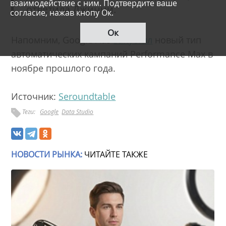
взаимодействие с ним. Подтвердите ваше
ответила Джинни.
согласие, нажав кнопу Ок.
Ок
Напомним, Google Ads
запустил
новый тип
автоматических кампаний Performance Max в
ноябре прошлого года.
Источник:
Seroundtable
Теги:
Google
Data Studio
НОВОСТИ РЫНКА:
ЧИТАЙТЕ ТАКЖЕ