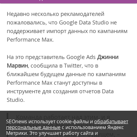
Недавно несколько рекламодателей
пожаловались, что Google Data Studio не
поддерживает импорт данных по кампаниям
Performance Max.
На это представитель Google Ads
Джинни
Марвин
, сообщила в Twitter, что в
ближайшем будущем данные по кампаниям
Performance Max станут доступны в
инструменте для создания отчетов Data
Studio.
Команда работает над этим, и я
SEOnews использует cookie-файлы и
обрабатывает
ожидаю, что функционал станет
персональные данные
с использованием Яндекс
Метрики. Это улучшает работу сайта и
доступен в ближайшем будущем, –