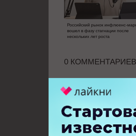
Российский рынок инфлюенс-мар
вошел в фазу стагнации после
нескольких лет роста
0 КОММЕНТАРИЕ