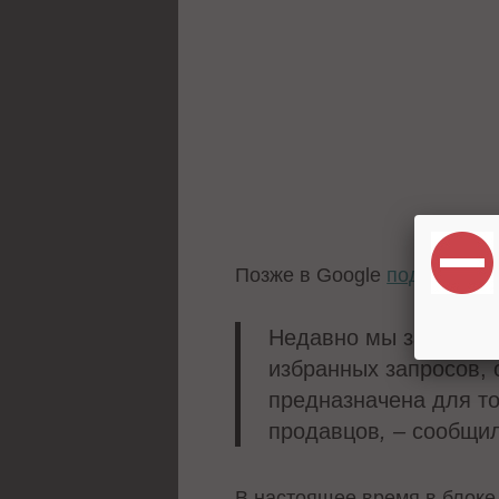
Позже в Google
подтверди
Недавно мы запустил
избранных запросов, 
предназначена для то
продавцов
, –
сообщил
В настоящее время в блоке 