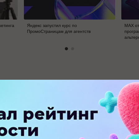
кетинга
Яндекс запустил курс по
MAX от
ПромоСтраницам для агентств
програ
альтер
В
ПЕРЕЙТИ НА ПОЛНУЮ ВЕРСИЮ