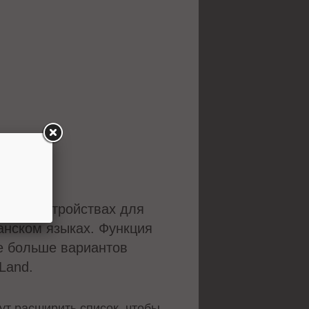
льных устройствах для
анском языках. Функция
ке больше вариантов
Land.
ут расширить список, чтобы