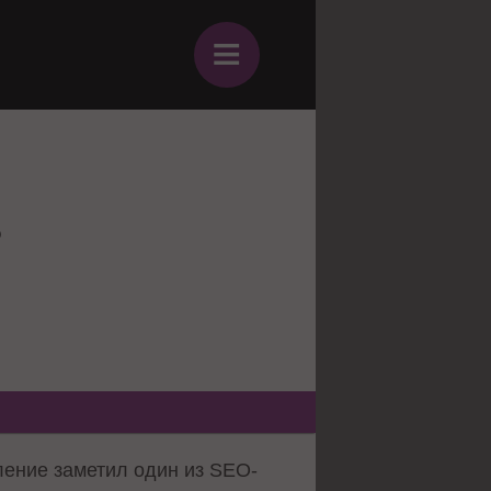
≡
о
ление заметил один из SEO-