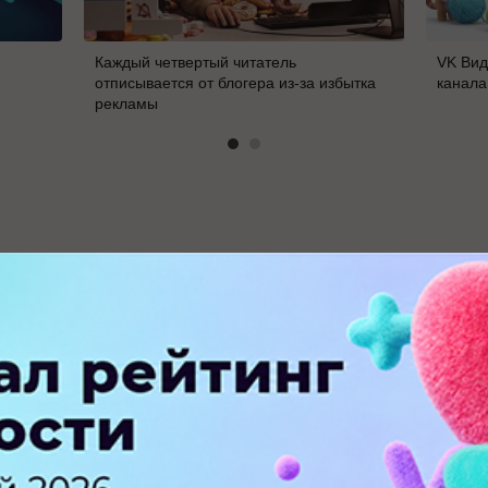
Каждый четвертый читатель
VK Вид
отписывается от блогера из-за избытка
канала
рекламы
В
ПЕРЕЙТИ НА ПОЛНУЮ ВЕРСИЮ
© SEOnews.ru Все права защищены. 2026