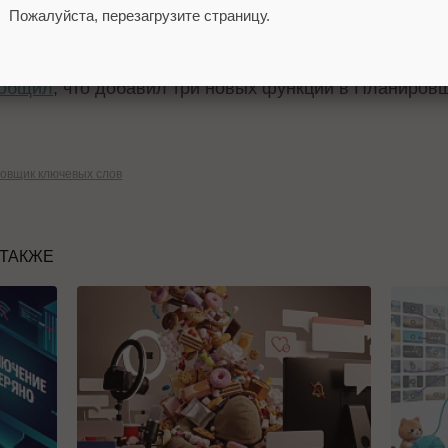
 ключевых слов для каждой линейки продуктов и о
Пожалуйста, перезагрузите страницу.
лючевых слов.
общил
, что добавил три новых функции в Планиров
овщик ключевых слов
 ТАКЖЕ