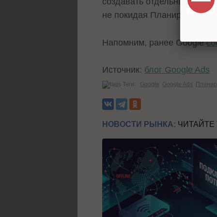
создавать отдельные планы
не покидая Планировщик к
Напомним, ранее Google
со
Источник:
блог Google Ads
Теги:
Google
Google Ads
Планир
НОВОСТИ РЫНКА:
ЧИТАЙТЕ