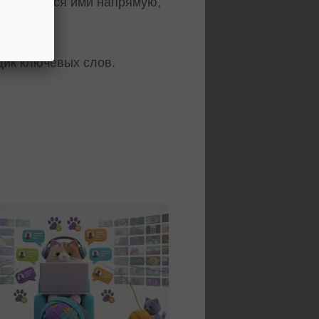
бмениваться ими напрямую,
щик ключевых слов.