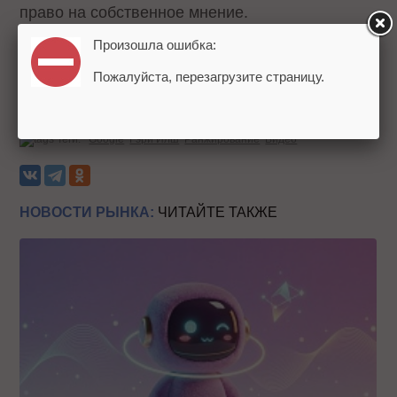
право на собственное мнение.
Произошла ошибка:
А что думаете вы?
Пожалуйста, перезагрузите страницу.
Источник:
Search Engine Roundtable
Теги:
Google
Гэри Илш
Ранжирование
Видео
НОВОСТИ РЫНКА:
ЧИТАЙТЕ ТАКЖЕ