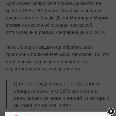
Доля новых запросов в поиске держится на
уровне 15% с 2013 года. Об этом сообщили
представители Google
Джон Мюллер
и
Мария
Моева
на сессии об основах поисковой
оптимизации в рамках конференции I/O 2018.
Поиск Google каждый год обрабатывает
триллионы пользовательских запросов. То, что
доля новых запросов не меняется, не
перестает удивлять специалистов:
Для нас каждый раз неожиданность
обнаруживать, что 15% запросов в
день касаются новых вещей, о которых
мы раньше не слышали.