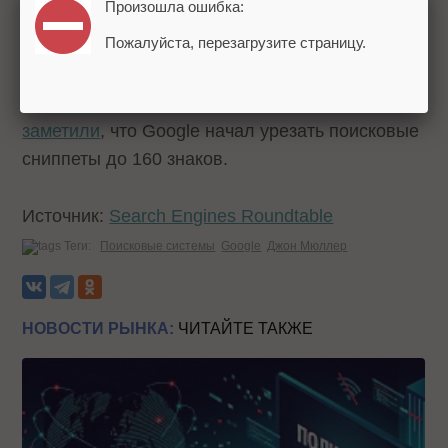
Произошла ошибка:
Для сравнения, в 2007 доля новых запросов
Пожалуйста, перезагрузите страницу.
составляла 25%.
Напомним, на днях западные специалисты
заметили
, что Google начал урезать поисковые
сниппеты до 160 знаков.
Источник:
Search Engines Roundtable
Теги:
Поисковые системы
Google
Джон Мюллер
НОВОСТИ РЫНКА:
ЧИТАЙТЕ ТАКЖЕ