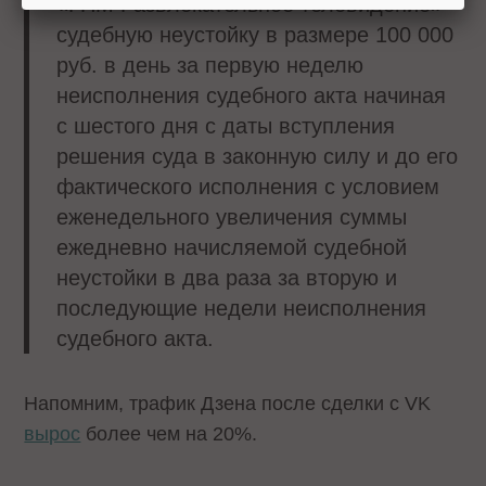
«ГПМ Развлекательное телевидение»
судебную неустойку в размере 100 000
руб. в день за первую неделю
неисполнения судебного акта начиная
с шестого дня с даты вступления
решения суда в законную силу и до его
фактического исполнения с условием
еженедельного увеличения суммы
ежедневно начисляемой судебной
неустойки в два раза за вторую и
последующие недели неисполнения
судебного акта.
Напомним, трафик Дзена после сделки с VK
вырос
более чем на 20%.