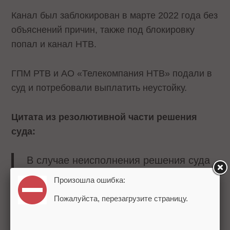
Канал был заблокирован в марте 2022 года без
объяснений причин, также под блокировку
попал и канал НТВ.
ГПМ РТВ и АО «Телекомпания НТВ» подали в
суд и потребовали выплатить неустойку.
Цитата из резолютивной части решения
суда:
В случае неисполнения решения суда
взыскать солидарно с Google Ireland
Произошла ошибка:
Limited, Google LLC, Google Commerce
Пожалуйста, перезагрузите страницу.
Limited, ООО «Гугл» в пользу общества
с ограниченной ответственностью