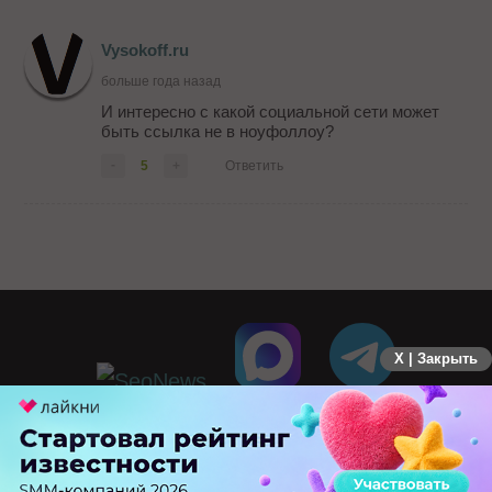
Vysokoff.ru
больше года назад
И интересно с какой социальной сети может
быть ссылка не в ноуфоллоу?
-
5
+
Ответить
X | Закрыть
ПЕРЕЙТИ НА ПОЛНУЮ ВЕРСИЮ
© SEOnews.ru Все права защищены. 2026