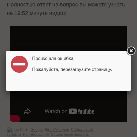
Полностью ответ на вопрос вы можете узнать
на 19:52 минуте видео:
Произошла ошибка:
Пожалуйста, перезагрузите страницу.
Теги:
Google
Джон Мюллер
Социальные
сигналы
Ранжирование
Социальные факторы