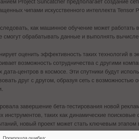
анием Project Suncatcher предполагает создание се
ащенных чипами искусственного интеллекта Tensor Pr
следовать, как машинное обучение может работать в
ые смогут обрабатывать данные и выполнять вычисле
анирует оценить эффективность таких технологий в э
ривает возможность сотрудничества с другими компан
 дата-центров в космосе. Эти спутники будут испол
вовать друг с другом, образуя сеть с возможностью
и.
ровала завершение бета-тестирования новой реклам
их инструментов, таких как динамические поисковые 
таний, новый проект может стать ключевым этапом 
ных.
Произошла ошибка: