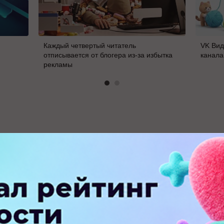
Каждый четвертый читатель
VK Вид
отписывается от блогера из-за избытка
канала
рекламы
В
ПЕРЕЙТИ НА ПОЛНУЮ ВЕРСИЮ