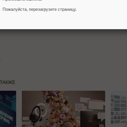
Пожалуйста, перезагрузите страницу.
paceX пока не прокомментировали информацию.
и Яндекс создали п
ервый открытый датасет для обу
X
 ТАКЖЕ