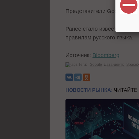
Представители Google и S
Ранее стало известно, МГУ 
правилам русского языка.
Источник:
Bloomberg
Теги:
Google
Дата-центр
Space
НОВОСТИ РЫНКА:
ЧИТАЙТЕ