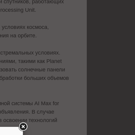
ти спутников, работающих
ocessing Unit.
 условиях космоса,
ния на орбите.
кстремальных условиях.
иями, такими как Planet
ьзовать солнечные панели
 обработки больших объемов
ной системы AI Max for
объявления. В случае
в освоении технологий