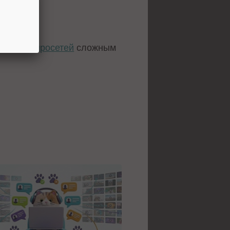
чения нейросетей
сложным