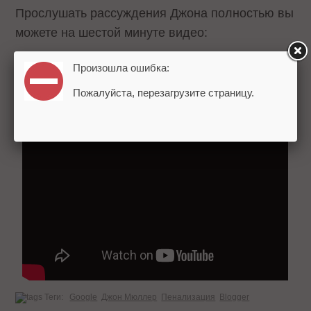
Прослушать рассуждения Джона полностью вы
можете на шестой минуте видео:
Произошла ошибка:
Пожалуйста, перезагрузите страницу.
Теги:
Google
Джон Мюллер
Пенализация
Blogger