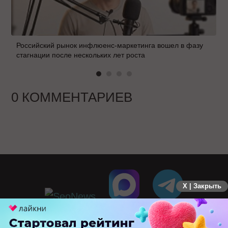
Российский рынок инфлюенс-маркетинга вошел в фазу
стагнации после нескольких лет роста
0 КОММЕНТАРИЕВ
X | Закрыть
ПЕРЕЙТИ НА ПОЛНУЮ ВЕРСИЮ