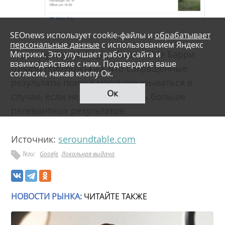
SEOnews использует cookie-файлы и
обрабатывает
персональные данные
с использованием Яндекс
Редактор Search Engine Roundtable Барри
Метрики. Это улучшает работу сайта и
взаимодействие с ним. Подтвердите ваше
Шварц предположил, что сокращенные
согласие, нажав кнопу Ок.
результаты поиска могут показываться в
Ок
случае, если нельзя подобрать больше
релевантных результатов.
Источник:
seroundtable.com
Теги:
Google
Локальная выдача
НОВОСТИ РЫНКА:
ЧИТАЙТЕ ТАКЖЕ