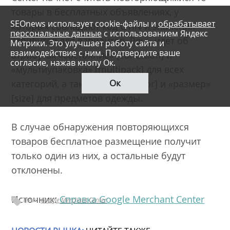
товары в бесплатных объявлениях, у
SEOnews использует cookie-файлы и
обрабатывает
которых совпадают код GTIN и значения
персональные данные
с использованием Яндекс
атрибутов для вариантов. Речь идет об
Метрики. Это улучшает работу сайта и
взаимодействие с ним. Подтвердите ваше
атрибутах «состояние» [condition] и
согласие, нажав кнопу Ок.
«мультиупаковка» [multipack] для всех
Ок
категорий, а также «цвет» [color] и «размер»
[size] для предметов одежды.
В случае обнаружения повторяющихся
товаров бесплатное размещение получит
только один из них, а остальные будут
отклонены.
Источник:
Справка Google Merchant Center
Теги:
Google Merchant Center