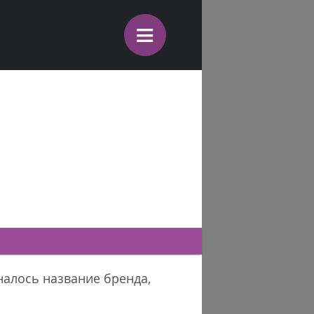
≡
налось название бренда,