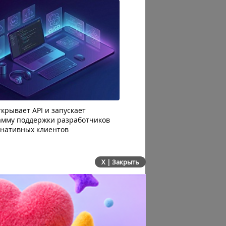
крывает API и запускает
AI-агенты OpenAI начали
амму поддержки разработчиков
побег из тестовой среды 
рнативных клиентов
до атаки
X | Закрыть