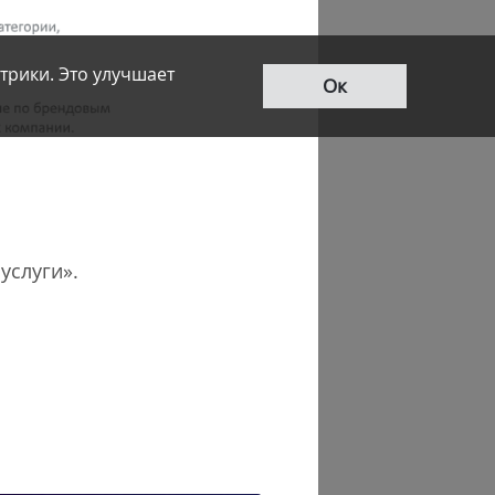
трики. Это улучшает
Ок
услуги».