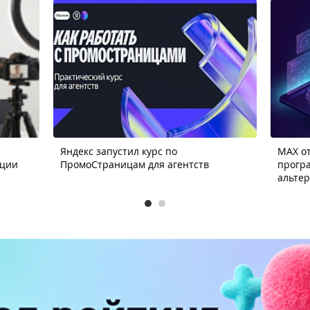
Яндекс запустил курс по
MAX от
ации
ПромоСтраницам для агентств
прогр
альте