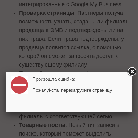
интегрированные с Google My Business.
Проверка страницы.
Партнеры получат
возможность узнать, созданы ли филиалы
продавца в GMB и подтверждены ли на
них права. Если права подтверждены, у
продавца появится ссылка, с помощью
которой он сможет запросить доступ к
существующему филиалу
Поиск
. Google расширил функционал
Произошла ошибка:
поиска по филиалам.
Пожалуйста, перезагрузите страницу.
Сетевое членство
. Пользователи смогут
искать сети по полному названию и
частям, а также связывать конкретные
филиалы с соответствующей сетью.
Товарные посты
. Новый тип записи в
поиске, который поможет выделить