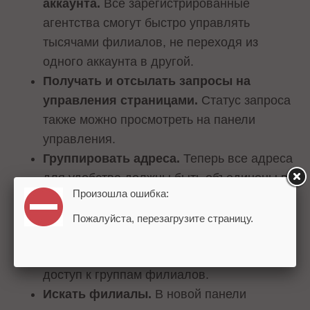
аккаунта.
Все зарегистрированные
агентства смогут быстро управлять
тысячами филиалов, не переходя из
одного аккаунта в другой.
Получать и отсылать запросы на
управления страницами.
Статус запроса
также можно просмотреть на панели
управления.
Группировать адреса.
Теперь все адреса
для удобства должны быть объединены в
Произошла ошибка:
группы.
Добавлять «Группы пользователей».
Пожалуйста, перезагрузите страницу.
Новая функция поможет эффективнее
управлять командами и контролировать
доступ к группам филиалов.
Искать филиалы.
В новой панели