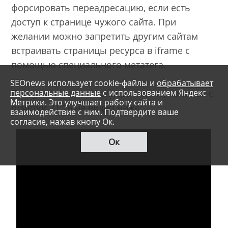
форсировать переадресацию, если есть
доступ к странице чужого сайта. При
желании можно запретить другим сайтам
встраивать страницы ресурса в iframe с
помощью специального метатега.
SEOnews использует cookie-файлы и
обрабатывает
персональные данные
с использованием Яндекс
Послушать ответ Мюллера можно, начиная с
Метрики. Это улучшает работу сайта и
отметки 21:16 на видео ниже:
взаимодействие с ним. Подтвердите ваше
согласие, нажав кнопу Ок.
Ок