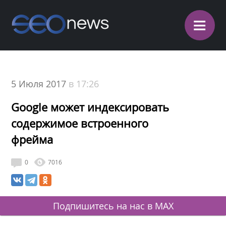
≡
5 Июля 2017
в 17:26
Google может индексировать
содержимое встроенного
фрейма
0
7016
Подпишитесь на нас в MAX