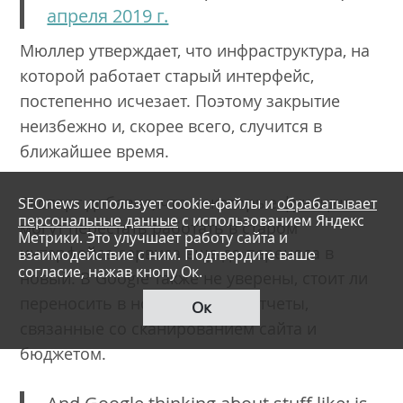
апреля 2019 г.
Мюллер утверждает, что инфраструктура, на
которой работает старый интерфейс,
постепенно исчезает. Поэтому закрытие
неизбежно и, скорее всего, случится в
ближайшее время.
Эксперт добавил, что некоторые функции
SEOnews использует cookie-файлы и
обрабатывает
персональные данные
с использованием Яндекс
могут перестать работать в старом
Метрики. Это улучшает работу сайта и
интерфейсе сервиса еще до переноса в
взаимодействие с ним. Подтвердите ваше
согласие, нажав кнопу Ок.
новый. В Google также не уверены, стоит ли
переносить в новую версию отчеты,
Ок
связанные со сканированием сайта и
бюджетом.