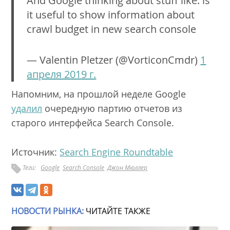
And Google thinking about stuff like: is
it useful to show information about
crawl budget in new search console
— Valentin Pletzer (@VorticonCmdr)
1
апреля 2019 г.
Напомним, на прошлой неделе Google
удалил
очередную партию отчетов из
старого интерфейса Search Console.
Источник:
Search Engine Roundtable
Теги:
Google
Search Console
Джон Мюллер
НОВОСТИ РЫНКА:
ЧИТАЙТЕ ТАКЖЕ