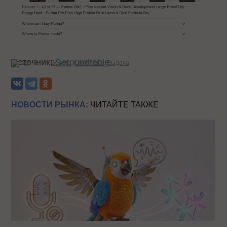
Источник:
Seroundtable
Теги:
Google
Сниппеты
Выдача
НОВОСТИ РЫНКА:
ЧИТАЙТЕ ТАКЖЕ