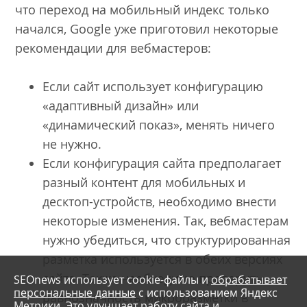
что переход на мобильный индекс только
начался, Google уже приготовил некоторые
рекомендации для вебмастеров:
Если сайт использует конфигурацию
«адаптивный дизайн» или
«динамический показ», менять ничего
не нужно.
Если конфигурация сайта предполагает
разный контент для мобильных и
десктоп-устройств, необходимо внести
некоторые изменения. Так, вебмастерам
нужно убедиться, что структурированная
разметка используется в обеих версиях
сайта. Также необходимо проверить
SEOnews использует cookie-файлы и
обрабатывает
персональные данные
с использованием Яндекс
равнозначность микроразметки в
Метрики. Это улучшает работу сайта и