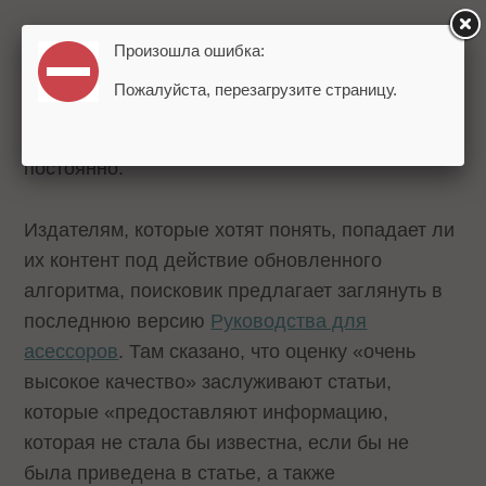
Google сообщает, что так как абсолютного
Произошла ошибка:
стандарта для определения первоисточников и
Пожалуйста, перезагрузите страницу.
оригинального контента не существует, работа
над алгоритмами будет продолжаться
постоянно.
Издателям, которые хотят понять, попадает ли
их контент под действие обновленного
алгоритма, поисковик предлагает заглянуть в
последнюю версию
Руководства для
асессоров
. Там сказано, что оценку «очень
высокое качество» заслуживают статьи,
которые «предоставляют информацию,
которая не стала бы известна, если бы не
была приведена в статье, а также