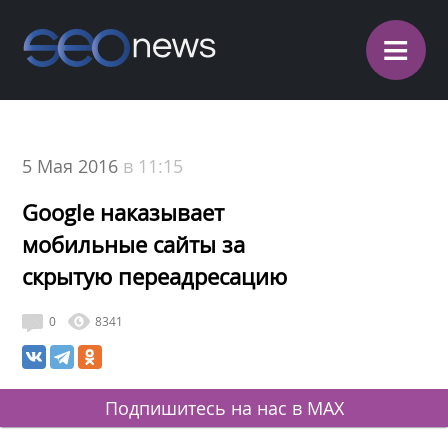
≡
5 Мая 2016
в 11:15
Google наказывает
мобильные сайты за
скрытую переадресацию
0
8341
Подпишитесь на нас в MAX