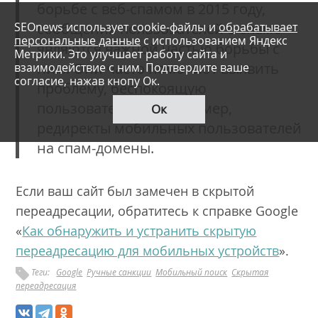
борьбе с веб-спамом в 2015 году,
SEOnews использует cookie-файлы и
обрабатывает
сообщения пользователей о спаме
персональные данные
с использованием Яндекс
являются важной частью борьбы с
Метрики. Это улучшает работу сайта и
взаимодействие с ним. Подтвердите ваше
ним. Они часто помогают выявить
согласие, нажав кнопу Ок.
проблему, беспокоящую
пользователей, – например,
Ок
редиректы мобильных пользователей
на спам-домены.
Если ваш сайт был замечен в скрытой
переадресации, обратитесь к справке Google
«
Как обнаружить и устранить скрытую
переадресацию для мобильных устройств
».
Теги:
Google
Ручные санкции
Мобильный поиск
Скрытая
переадресация