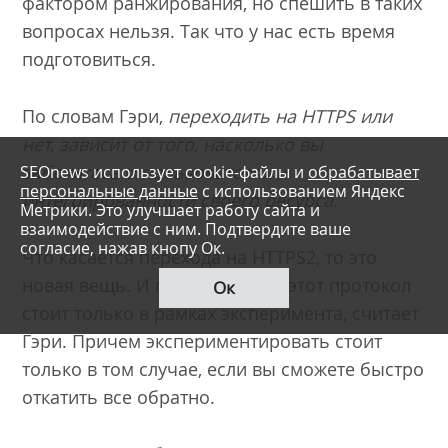
фактором ранжирования, но спешить в таких
вопросах нельзя. Так что у нас есть время
подготовиться.
По словам Гэри,
переходить на HTTPS или
нет, зависит от того, насколько вы
заботитесь о пользователях и
SEOnews использует cookie-файлы и
обрабатывает
персональные данные
с использованием Яндекс
интегрированности своего ресурса
.
Метрики. Это улучшает работу сайта и
взаимодействие с ним. Подтвердите ваше
согласие, нажав кнопу Ок.
Что касается перехода на HTTPS2, то это
новая вещь. И переходить на этот протокол
Ок
стоит только в рамках эксперимента, считает
Гэри. Причем экспериментировать стоит
только в том случае, если вы сможете быстро
откатить все обратно.