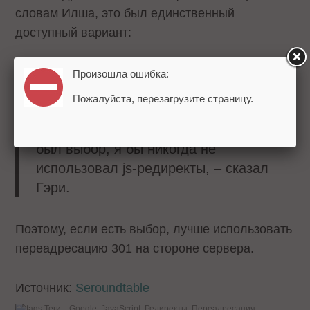
словам Илша, это был единственный
доступный вариант:
Мы использовали js-редирект на
Произошла ошибка:
webmasters.googleblog.com, потому что
Пожалуйста, перезагрузите страницу.
это был единственный способ
переадресации 1 в 1. Если бы у меня
был выбор, я бы никогда не
использовал js-редиректы, – сказал
Гэри.
Поэтому, если есть выбор, лучше использовать
переадресацию 301 на стороне сервера.
Источник:
Seroundtable
Теги:
Google
JavaScript
Редиректы
Переадресация