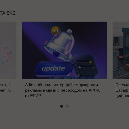
 ТАКЖЕ
я: на
Adfox обновил интерфейс маркировки
Презид
Gemini
рекламы в связи с переходом на API v8
штрафа
от ЕРИР
цифро
В