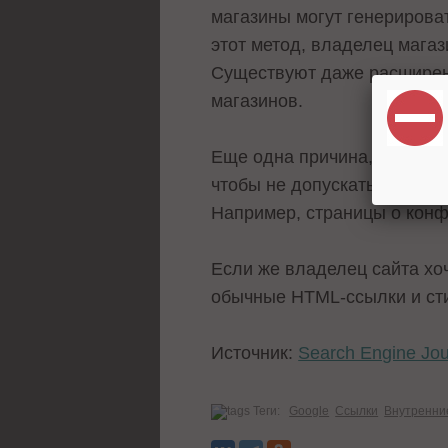
магазины могут генерирова
этот метод, владелец магаз
Существуют даже расширени
магазинов.
Еще одна причина, по котор
чтобы не допускать попада
Например, страницы о кон
Если же владелец сайта хо
обычные HTML-ссылки и сти
Источник:
Search Engine Jou
Теги:
Google
Ссылки
Внутренни