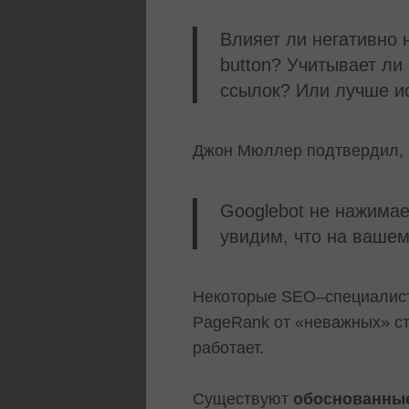
Влияет ли негативно 
button? Учитывает ли 
ссылок? Или лучше ис
Джон Мюллер подтвердил, ч
Googlebot не нажимает
увидим, что на вашем 
Некоторые SEO–специалист
PageRank от «неважных» ст
работает.
Существуют
обоснованны