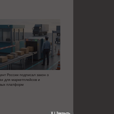
ент России подписал закон о
MAX сделал доступным ци
х для маркетплейсов и
россиян с 14 лет
вых платформ
X | Закрыть