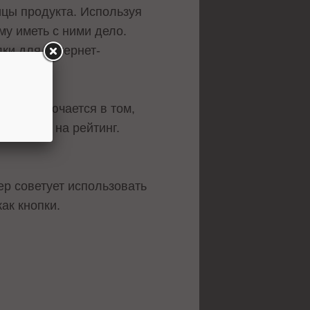
ицы продукта. Используя
му иметь с ними дело.
ки для интернет-
ку, заключается в том,
 влияют на рейтинг.
ер советует использовать
ак кнопки.