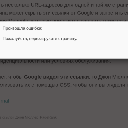
ть несколько URL-адресов для одной и той же стран
ина может скрыть эти ссылки от Google и запретить е
я Magento, которые помогают создавать такие ссыл
Произошла ошибка:
Пожалуйста, перезагрузите страницу.
ой некоторые SEO-специалисты используют эту такти
ния PageRank на определенные страницы, которые не
фиденциальности или условиях обслуживания.
чет, чтобы
Google видел эти ссылки
, то Джон Мюлл
лизовать их с помощью CSS, чтобы они выглядели к
rnal
е ссылки
Джон Мюллер
PageRank