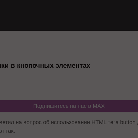
лки в кнопочных элементах
Подпишитесь на нас в MAX
ветил на вопрос об использовании HTML тега button
л так: