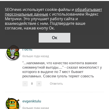
SEOnews использует cookie-файлы и
обрабатывает
персональные данные
с использованием Яндекс
Метрики. Это улучшает работу сайта и
взаимодействие с ним. Подтвердите ваше
согласие, нажав кнопу Ок.
Ок
Гость
больше года назад
"...напоминая, что качество контента важнее
сиюминутной выгоды...." - сказал монополист у
которого в выдаче по 7 мест бывает
рекламных. Совсем гугель теряет совесть
-
0
+
Ответить
evgenktulu
больше года назад