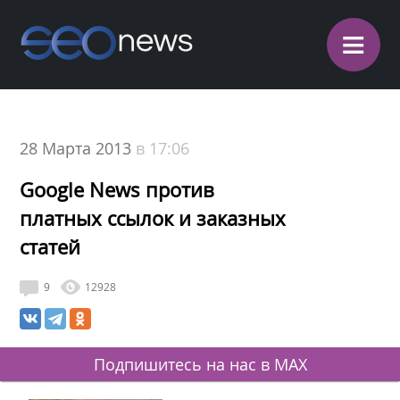
≡
28 Марта 2013
в 17:06
Google News против
платных ссылок и заказных
статей
9
12928
Подпишитесь на нас в MAX