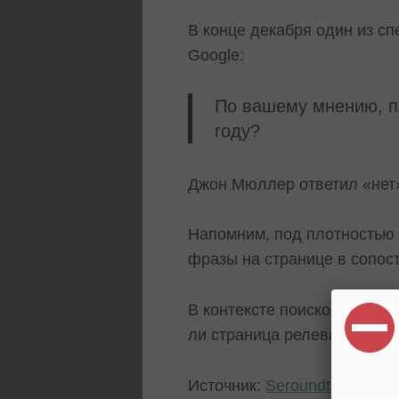
В конце декабря один из с
Google:
По вашему мнению, п
году?
Джон Мюллер ответил «нет»
Напомним, под плотностью 
фразы на странице в сопос
В контексте поисковой опти
ли страница релевантной к
Источник:
Seroundtable