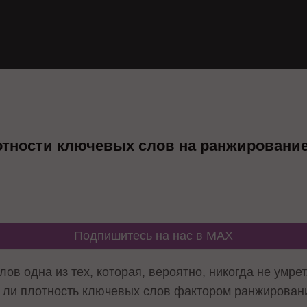
отности ключевых слов на ранжировани
Подпишитесь на нас в MAX
ов одна из тех, которая, вероятно, никогда не умре
я ли плотность ключевых слов фактором ранжировани