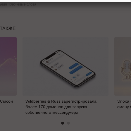
ания
Ключевые слова
 ТАКЖЕ
 Алисой
Wildberries & Russ зарегистрировала
Эпоха 
более 170 доменов для запуска
смену 
собственного мессенджера