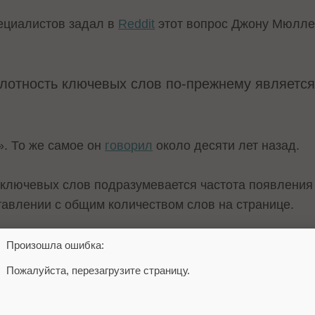
пециалистов задал в
Reddit
этот вопрос Джону Мюллер
лотность ключевых слов по-прежнему являетс
. То же самое он
говорил
около десяти лет назад.
ключевых слов подразумевается частота появления
тавлении с общим количеством слов на странице.
мизации этот показатель может использоваться для 
Произошла ошибка:
онкретному ключевому слову или фразе.
Пожалуйста, перезагрузите страницу.