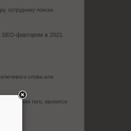
у, сотруднику поиска
я SEO-фактором в 2021
 ключевого слова или
определения того, является