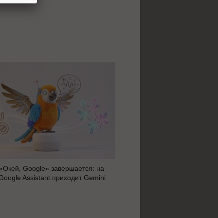
«Окей, Google» завершается: на
Adfox обновил интерфейс 
Google Assistant приходит Gemini
рекламы в связи с переход
от ЕРИР