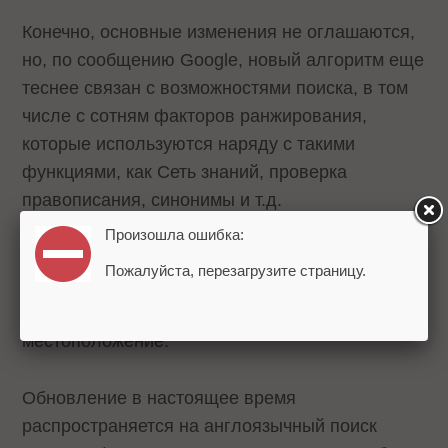
Конечно, основные изменения не оглашаются,
но, по сообщению Google, новый алгоритм еще
теснее связан с возможностями поиска, в том
числе с сотням факторов ранжирования,
которые используются наряду с такими
функциями, как Сеть знаний, проверка
правописания, синонимы и т.д.
Произошла ошибка:
Кроме того, представители Google отметили,
Пожалуйста, перезагрузите страницу.
что в новом алгоритме улучшены такие
параметры ранжирования, как удаленность и
местоположение.
Обновление в настоящее время
распространяется на англоязычный поиск