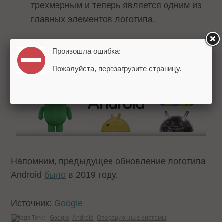
трехмерным и теперь является одним из
главных элементов логотипа.
Произошла ошибка:
Пожалуйста, перезагрузите страницу.
Напомним, предыдущее обновление логотипа
Android
было
в 2019 году.
Источник:
Google
Теги:
Google
Android
Операционные системы