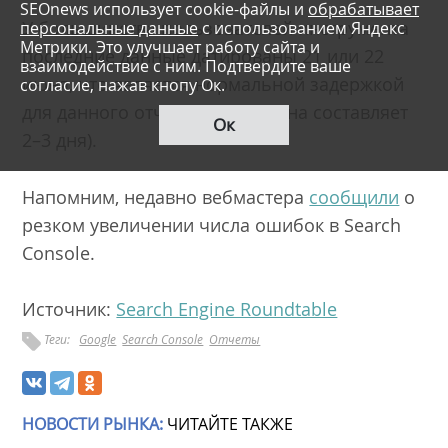
SEOnews использует cookie-файлы и
обрабатывает
У большинства пользователей инструмента
персональные данные
с использованием Яндекс
Метрики. Это улучшает работу сайта и
последние данные датированы 21 или 22
взаимодействие с ним. Подтвердите ваше
июня, что является нормальной задержкой
согласие, нажав кнопу Ок.
для данного отчета (обычно она составляет
Ок
2–3 дня).
Напомним, недавно вебмастера
сообщили
о
резком увеличении числа ошибок в Search
Console.
Источник:
Search Engine Roundtable
Теги:
Google
Search Console
Отчеты
НОВОСТИ РЫНКА:
ЧИТАЙТЕ ТАКЖЕ