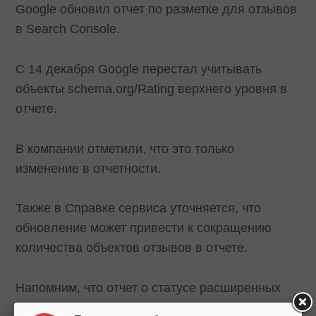
Google обновил отчет по разметке для отзывов
в Search Console.
С 14 декабря Google перестал учитывать
объекты schema.org/Rating верхнего уровня в
отчете.
В компании отметили, что это только
изменение в отчетности.
Также в Справке сервиса уточняется, что
обновление может привести к сокращению
количества объектов отзывов в отчете.
Напомним, что отчет о статусе расширенных
результатов для отзывов доступен для тех