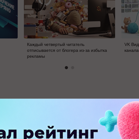
Каждый четвертый читатель
VK Вид
отписывается от блогера из-за избытка
канала
рекламы
В