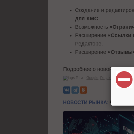
Создание и редактиро
для КМС
.
Возможность
«Огранич
Расширение
«Ссылки 
Редакторе.
Расширение
«Отзывы
Подробнее о новой версии
Теги:
Google
Редактор AdWords
НОВОСТИ РЫНКА:
ЧИТАЙТЕ