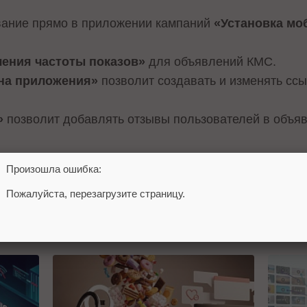
вание прямо в приложении кампаний
«Установка м
ения частоты показов»
для объявлений КМС.
на приложения»
позволит создавать и изменять сс
»
позволит добавлять отзывы пользователей в объя
 «Редактора AdWords» читайте
здесь
.
Произошла ошибка:
AdWords Editor
Пожалуйста, перезагрузите страницу.
 ТАКЖЕ