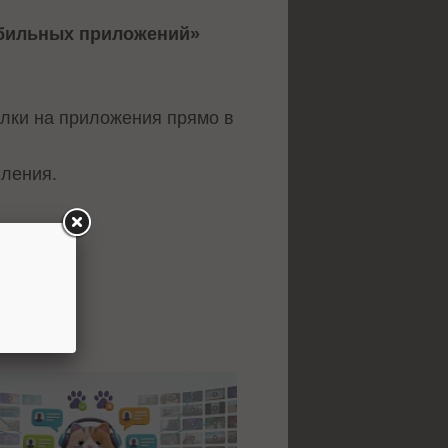
обильных приложений»
ылки на приложения прямо в
вления.