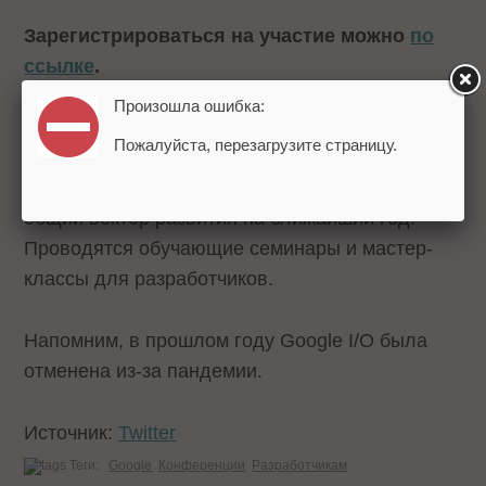
Зарегистрироваться на участие можно
по
ссылке
.
Произошла ошибка:
В рамках Google I/O компания традиционно
Пожалуйста, перезагрузите страницу.
анонсирует новые технологии, продукты,
функции Android, устройства и в целом задает
общий вектор развития на ближайший год.
Проводятся обучающие семинары и мастер-
классы для разработчиков.
Напомним, в прошлом году Google I/O была
отменена из-за пандемии.
Источник:
Twitter
Теги:
Google
Конференции
Разработчикам